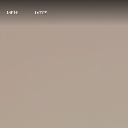
MENU
IATES