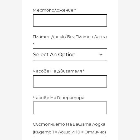
Местоположение
*
Платен Данък
/
Без Платен Данък
*
Часове На Двигателя
*
Часове На Генератора
Състоянието На Вашата Лодка
(
Където 1 = Лошо И 10 = Отлично
)