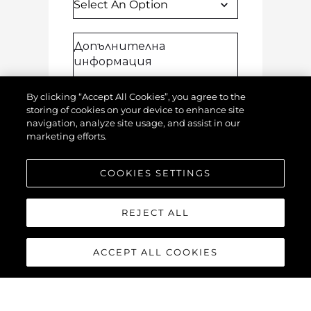
By clicking “Accept All Cookies”, you agree to the
storing of cookies on your device to enhance site
navigation, analyze site usage, and assist in our
marketing efforts.
Прикачете Снимки
COOKIES SETTINGS
ТВОЙТЕ ДЕТАЙЛИ
REJECT ALL
Тази информация е за нас,
ACCEPT ALL COOKIES
за да се свържем с Вас за
Вашата оценка
.
Име
*