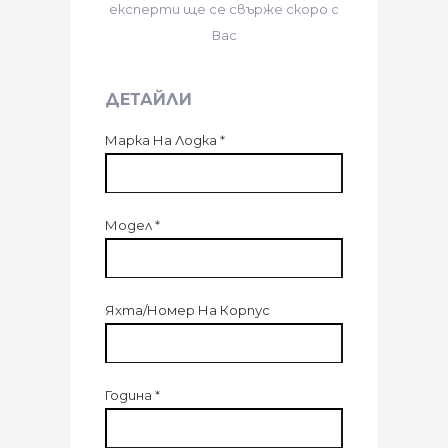
експерти ще се свърже скоро с
Вас
ДЕТАЙЛИ
Марка На Лодка
*
Модел
*
Яхта/Номер На Корпус
Година
*