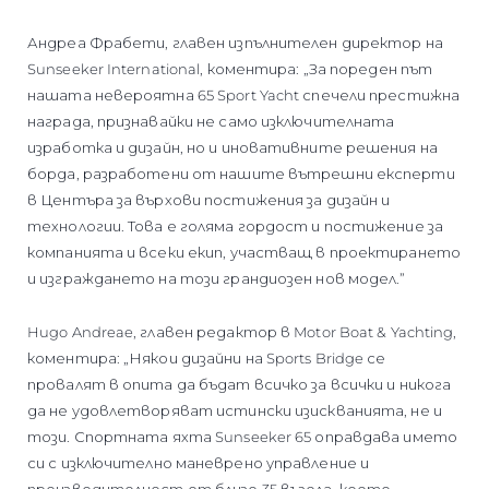
Андреа Фрабети, главен изпълнителен директор на
Sunseeker International, коментира: „За пореден път
нашата невероятна 65 Sport Yacht спечели престижна
награда, признавайки не само изключителната
изработка и дизайн, но и иновативните решения на
борда, разработени от нашите вътрешни експерти
в Центъра за върхови постижения за дизайн и
технологии. Това е голяма гордост и постижение за
компанията и всеки екип, участващ в проектирането
и изграждането на този грандиозен нов модел.”
Hugo Andreae, главен редактор в Motor Boat & Yachting,
коментира: „Някои дизайни на Sports Bridge се
провалят в опита да бъдат всичко за всички и никога
да не удовлетворяват истински изискванията, не и
този. Спортната яхта Sunseeker 65 оправдава името
си с изключително маневрено управление и
производителност от близо 35 възела, което