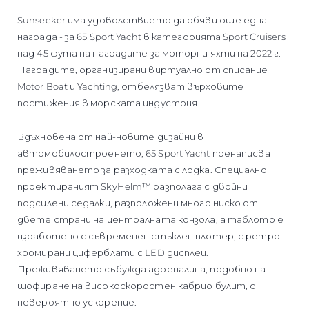
ОЦЕНЕТЕ ВАШАТА ЯХТА
Sunseeker има удоволствието да обяви още една
награда - за 65 Sport Yacht в категорията Sport Cruisers
над 45 фута на наградите за моторни яхти на 2022 г.
Наградите, организирани виртуално от списание
Motor Boat и Yachting, отбелязват върховите
постижения в морската индустрия.
Вдъхновена от най-новите дизайни в
автомобилостроенето, 65 Sport Yacht пренаписва
преживяването за разходката с лодка. Специално
проектираният SkyHelm™ разполага с двойни
подсилени седалки, разположени много ниско от
двете страни на централната конзола, а таблото е
изработено с съвременен стъклен плотер, с ретро
хромирани циферблати с LED дисплеи.
Преживяването събужда адреналина, подобно на
шофиране на високоскоростен кабрио булит, с
невероятно ускорение.