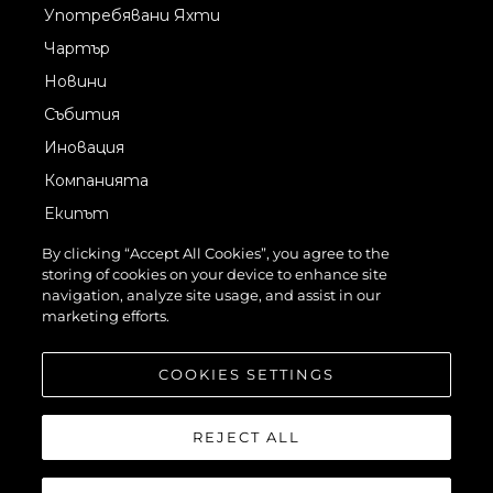
Употребявани Яхти
Чартър
Новини
Събития
Иновация
Компанията
Екипът
Лайфстайл
By clicking “Accept All Cookies”, you agree to the
storing of cookies on your device to enhance site
Наследство
navigation, analyze site usage, and assist in our
Italy Adventures
marketing efforts.
Оценете Вашата Яхта
COOKIES SETTINGS
REJECT ALL