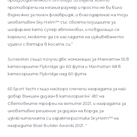
противоречи на нейния размер и просто не би било
възможно за пълен флайбридж, и благодарение на този
иновативен Sky Helm™ със своята позициите за
шофиране като супер автомобил, и повдигащо се
кормило, можете да се насладите на изживяването
изцяло с вятъра в косата си.”
Sunseeker също получи две номинации за Манхатън 55 в
категориите Flybridge до 60 фута и Manhattan 68 в
категориите Flybridge над 60 фута.
65 Sport Yacht също наскоро спечели наградата за най-
добър външен дизайн в категория 64'-80' на
Световните трофеи на яхтите 2021, и наградата за
иновативно решение за дизайн на борда, за
изключителната си характеристика SkyHelm™ на
наградите Boat Builder Awards 2021. "