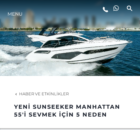
YAŞAM ŞEKLİ
MENU
YENILIK
ŞİRKET
EKIP
HABER VE ETKINLIKLER
MİRAS
YENİ SUNSEEKER MANHATTAN
55'İ SEVMEK İÇİN 5 NEDEN
ITALY ADVENTURES