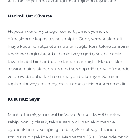
katlanır kıç yatırması koltuğu avantajından faydalanır.
Hacimli Üst Güverte
Heyecan verici Flybridge, cömert yemek yeme ve
güneşlenme kapasitesine sahiptir. Geniş yemek alanı,altı
kişiye kadar rahatça oturma alanı sağlarken, tekne sahibinin
tercihine bağlı olarak, bir bimini veya geri çekilebilir açılır
tavanlı sabit bir hardtop ile tamamlanmıştır. Ek özellikler
arasında bir ıslak bar, surround ses hoparlörleri ve dümende
ve pruvada daha fazla oturma yeri bulunuyor. Samimi
toplantılar veya muhteşem kutlamalar için mükemmeldir.
Kusursuz Seyir
Manhattan 55, yeni nesil bir Volvo Penta D13 800 motora
sahip. Sonuç olarak, tekne, sahip olunan ekipman ve
oyuncakların ilave ağırlığı ile bile, 25 knot seyir hızında
sorunsuz bir şekilde çalışır. Manhattan 55, su üzerinde çevik