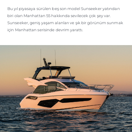
TEKNENIZIN PIYASA DEĞERINI
Bu yıl piyasaya sürülen beş son model Sunseeker yatından
ÖĞRENIN
biri olan Manhattan 55 hakkında sevilecek çok şey var.
Sunseeker, geniş yaşam alanları ve şık bir görünüm sunmak
için Manhattan serisinde devrim yarattı.