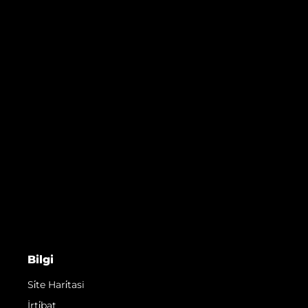
Bilgi
Si̇te Hari̇tasi
İrti̇bat