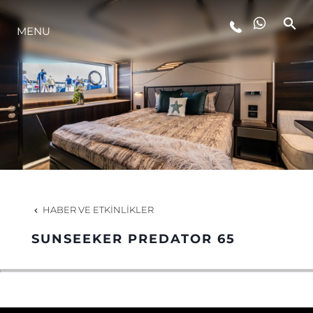
YAŞAM ŞEKLİ
MENU
YENILIK
ŞİRKET
EKIP
HABER VE ETKINLIKLER
MİRAS
SUNSEEKER PREDATOR 65
ITALY ADVENTURES