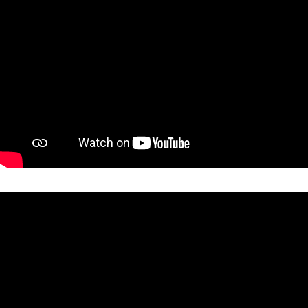
TEKNENIZIN PIYASA DEĞERINI
ÖĞRENIN