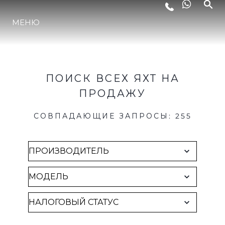
Brokerage
LIFESTYLE
МЕНЮ
ИННОВАЦИИ
ПОИСК ВСЕХ ЯХТ НА
КОМПАНИЯ
ПРОДАЖУ
СОВПАДАЮЩИЕ ЗАПРОСЫ
:
255
КОМАНДА
НАСЛЕДИЕ
ITALY ADVENTURES