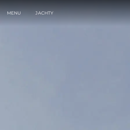
MENU
JACHTY