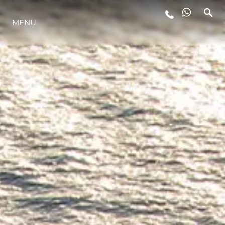
STYL ŻYCIA
MENU
INNOWACJA
PRZEDSIĘBIORSTWO
ZESPÓŁ
TRADYCJA
ITALY ADVENTURES