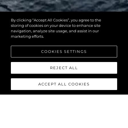
By clicking “Accept All Cookies”, you agree to the
116 YACHT
storing of cookies on your device to enhance site
navigation, analyze site usage, and assist in our
marketing efforts.
COOKIES SETTINGS
REJECT ALL
ACCEPT ALL COOKIES