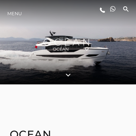
STYL ŻYCIA
MENU
INNOWACJA
OCEAN
OCEAN
PRZEDSIĘBIORSTWO
ZESPÓŁ
TRADYCJA
ITALY ADVENTURES
OCEAN