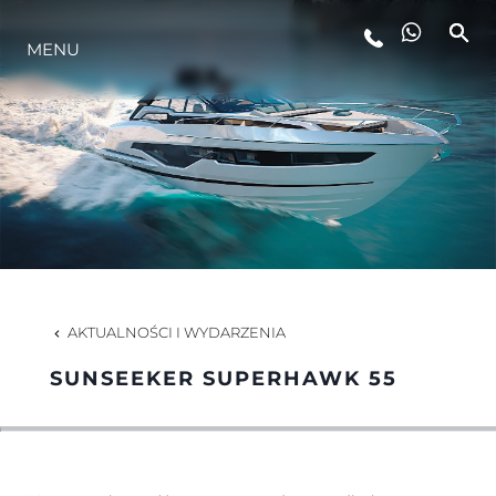
STYL ŻYCIA
MENU
INNOWACJA
PRZEDSIĘBIORSTWO
ZESPÓŁ
AKTUALNOŚCI I WYDARZENIA
TRADYCJA
SUNSEEKER SUPERHAWK 55
ITALY ADVENTURES