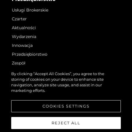
Usługi Brokerskie
Czarter
Aktualności
Wydarzenia
Innowacja
Przedsiębiorstwo
Zespół
Styl Życia
By clicking “Accept All Cookies”, you agree to the
storing of cookies on your device to enhance site
Tradycja
navigation, analyze site usage, and assist in our
Italy Adventures
marketing efforts.
Wyceń Swoją Łódź
COOKIES SETTINGS
REJECT ALL