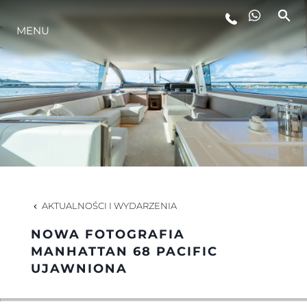
STYL ŻYCIA
MENU
INNOWACJA
PRZEDSIĘBIORSTWO
ZESPÓŁ
AKTUALNOŚCI I WYDARZENIA
TRADYCJA
NOWA FOTOGRAFIA
MANHATTAN 68 PACIFIC
UJAWNIONA
ITALY ADVENTURES