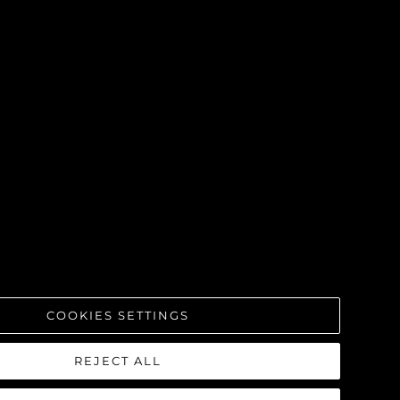
COOKIES SETTINGS
A
RIMINI
REJECT ALL