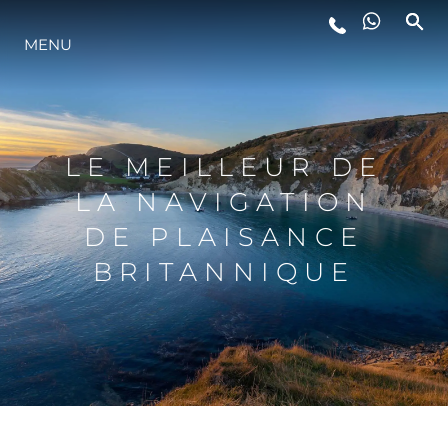
STYLE DE VIE
MENU
L'INNOVATION
LE MEILLEUR DE
LA SOCIÉTÉ
LA NAVIGATION
DE PLAISANCE
NOTRE ÉQUIPE
BRITANNIQUE
NOTRE HÉRITAGE
ITALY ADVENTURES