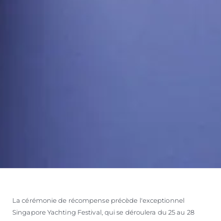
La cérémonie de récompense précède l'exceptionnel
Singapore Yachting Festival, qui se déroulera du 25 au 28