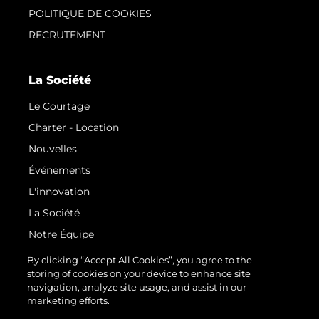
POLITIQUE DE COOKIES
RECRUTEMENT
La Société
Le Courtage
Charter - Location
Nouvelles
Événements
L'innovation
La Société
Notre Équipe
Style De Vie
By clicking “Accept All Cookies”, you agree to the
storing of cookies on your device to enhance site
Notre Héritage
navigation, analyze site usage, and assist in our
Italy Adventures
marketing efforts.