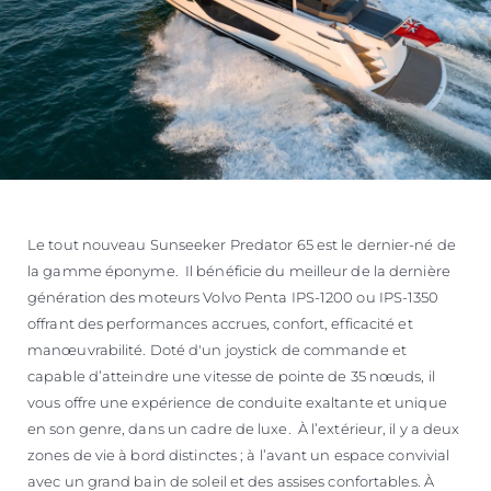
Le tout nouveau Sunseeker Predator 65 est le dernier-né de
la gamme éponyme. Il bénéficie du meilleur de la dernière
génération des moteurs Volvo Penta IPS-1200 ou IPS-1350
offrant des performances accrues, confort, efficacité et
manœuvrabilité. Doté d'un joystick de commande et
capable d’atteindre une vitesse de pointe de 35 nœuds, il
vous offre une expérience de conduite exaltante et unique
en son genre, dans un cadre de luxe. À l’extérieur, il y a deux
zones de vie à bord distinctes ; à l’avant un espace convivial
avec un grand bain de soleil et des assises confortables. À