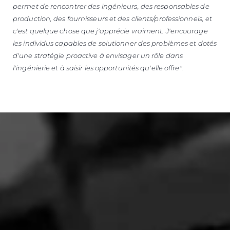
permet de rencontrer des ingénieurs, des responsables de
production, des fournisseurs et des clients/professionnels, et
c'est quelque chose que j'apprécie vraiment.
J'encourage
les individus capables de solutionner des problèmes et dotés
d'une stratégie proactive à envisager un rôle dans
l'ingénierie et à saisir les opportunités qu'elle offre".