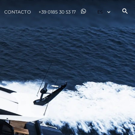
CONTACTO
+39 0185 30 53 17
es Somos?
ge
ón
s Somos?
o
 Vida
ventures
u Embarcación