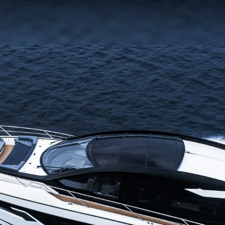
Legal
¿Quién
POLÍTICA DE PRIVACIDAD
Brokera
DECLARACIÓN EN CONTRA
Charter
DE LA ESCLAVITUD
okies
Noticias
MODERNA
Eventos
TERMINOS Y CONDICIONES
Innovaci
POLÍTICA DE COOKIES
¿Quiéne
OFERTAS DE TRABAJO
El Equip
Estilo De
Historia
Italy Ad
Valore S