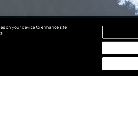
kies on your device to enhance site
s.
los derechos.