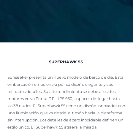
SUPERHAWK 55
Sunseeker presenta un nuevo modelo de barco de día. Esta
embarcación emocionará por su diseño elegante y sus
refinados detalles. Su alto rendimiento se debe a los dos
motores Volvo Penta D11 - IPS 950, capaces de llegar hasta
los 38 nudos. El Superhawk 55 tiene un diseño innovador con
una iluminación que va desde el timón hacia la plataforma
sin interrupción. Los detalles de acero inoxidable definen un
estilo único. El Superhawk 55 atraerá la mirada