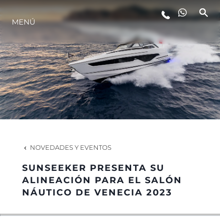
ESTILO DE VIDA
MENÚ
INNOVACIÓN
¿QUIÉNES SOMOS?
EL EQUIPO
NOVEDADES Y EVENTOS
HISTORIA
SUNSEEKER PRESENTA SU
ALINEACIÓN PARA EL SALÓN
NÁUTICO DE VENECIA 2023
ITALY ADVENTURES