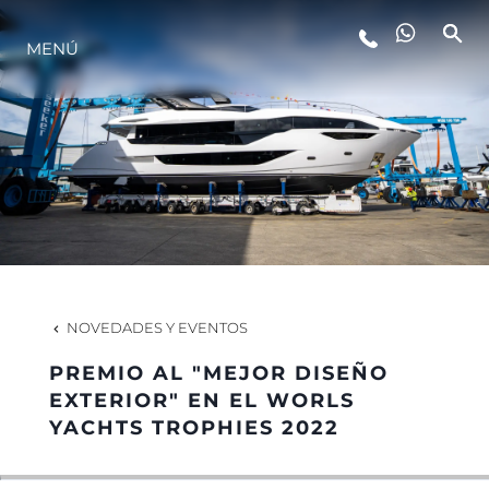
ESTILO DE VIDA
MENÚ
INNOVACIÓN
¿QUIÉNES SOMOS?
EL EQUIPO
NOVEDADES Y EVENTOS
HISTORIA
PREMIO AL "MEJOR DISEÑO
EXTERIOR" EN EL WORLS
YACHTS TROPHIES 2022
ITALY ADVENTURES