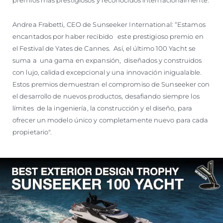
Andrea Frabetti, CEO de Sunseeker International: “Estamos
encantados por haber recibido este prestigioso premio en
el Festival de Yates de Cannes. Así, el último 100 Yacht se
suma a una gama en expansión, diseñados y construidos
con lujo, calidad excepcional y una innovación inigualable.
Estos premios demuestran el compromiso de Sunseeker con
el desarrollo de nuevos productos, desafiando siempre los
límites de la ingeniería, la construcción y el diseño, para
ofrecer un modelo único y completamente nuevo para cada
propietario".