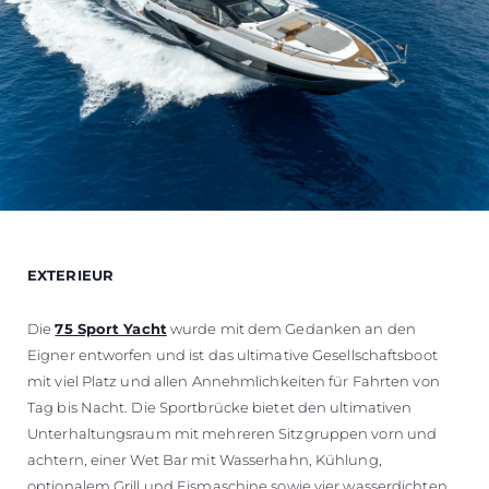
EXTERIEUR
Die
75 Sport Yacht
wurde mit dem Gedanken an den
Eigner entworfen und ist das ultimative Gesellschaftsboot
mit viel Platz und allen Annehmlichkeiten für Fahrten von
Tag bis Nacht. Die Sportbrücke bietet den ultimativen
Unterhaltungsraum mit mehreren Sitzgruppen vorn und
achtern, einer Wet Bar mit Wasserhahn, Kühlung,
optionalem Grill und Eismaschine sowie vier wasserdichten