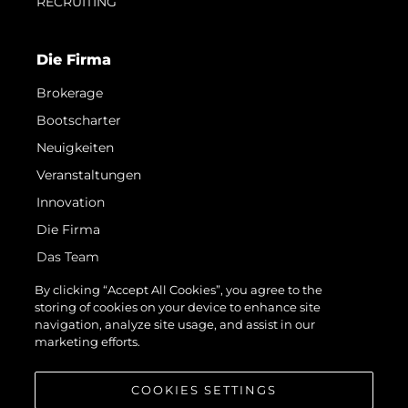
RECRUITING
Die Firma
Brokerage
Bootscharter
Neuigkeiten
Veranstaltungen
Innovation
Die Firma
Das Team
Lifestyle
By clicking “Accept All Cookies”, you agree to the
storing of cookies on your device to enhance site
Geschichte
navigation, analyze site usage, and assist in our
Italy Adventures
marketing efforts.
Bewerten Sie Ihr Boot
COOKIES SETTINGS